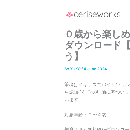
Skip
to
content
０歳から楽しめ
ダウンロード
う】
By
YUKO
/
4 June 2024
筆者はイギリスでバイリンガル
ら認知心理学の理論に基づいて
います。
対象年齢：０〜４歳
知育えほん無料PDFダウンロ