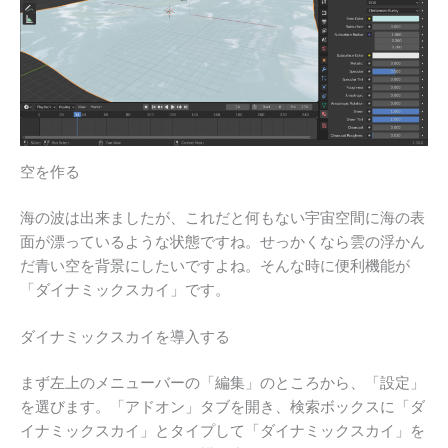
空を作る
海の波は出来ましたが、これだと何もない宇宙空間に海の表
面が漂っているような状態ですね。せっかくなら雲の浮かん
だ青い空を背景にしたいですよね。そんな時に便利機能が
「ダイナミックスカイ」です。
ダイナミックスカイを導入する
まず左上のメニューバーの「編集」のところから、「設定」
を選びます。「アドオン」タブを開き、検索ボックスに「ダ
イナミックスカイ」とタイプして「ダイナミックスカイ」を