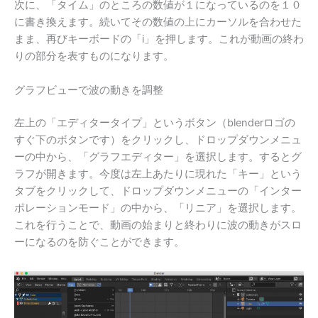
次に、「タイム」のところの数値が１になっているのを１０
に書き換えます。続いてその数値の上にカーソルを合わせた
まま、再びキーボードの「i」を押します。これが動画の終わ
りの部分を表すものになります。
グラフビューで波の動きを調整
左上の「エディタータイプ」というボタン（blenderロゴの
すぐ下のボタンです）をクリックし、ドロップダウンメニュ
ーの中から、「グラフエディター」を選択します。するとグ
ラフが開きます。今度は左上あたりに現れた「キー」という
タブをクリックして、ドロップダウンメニューの「インター
ポレーションモード」の中から、「リニア」を選択します。
これを行うことで、動画の始まりと終わりに波の動きがスロ
ーになるのを防ぐことができます。